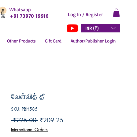
Whatsapp
Log In / Register
+91 73970 19916
INR (₹)
Other Products
Gift Card
Author/Publisher Login
வேள்வித் தீ
SKU: PBH585
Regular
Sale
 ₹225.00 
₹209.25
Price
Price
International Orders