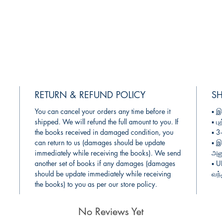
RETURN & REFUND POLICY
SH
You can cancel your orders any time before it
▪︎
இ
shipped. We will refund the full amount to you. If
▪︎
பு
the books received in damaged condition, you
▪︎ 
can return to us (damages should be update
▪︎
இ
immediately while receiving the books). We send
அனு
another set of books if any damages (damages
▪︎ 
should be update immediately while receiving
வந்
the books) to you as per our store policy.
No Reviews Yet