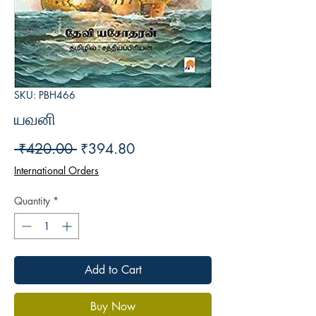
SKU: PBH466
யவனி
Regular
Sale
 ₹420.00 
₹394.80
Price
Price
International Orders
Quantity
*
Add to Cart
Buy Now