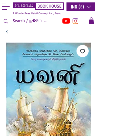
PURPLE
INR (₹)
BOOK HOUSE
A WonderBees Retail Concept Inc., Brand