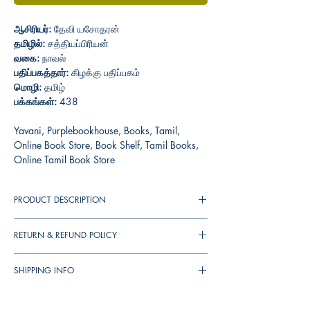
ஆசிரியர்:
தேவி யசோதரன்
தமிழில்:
சத்தியப்பிரியன்
வகை:
நாவல்
பதிப்பகத்தார்:
கிழக்கு பதிப்பகம்
மொழி:
தமிழ்
பக்கங்கள்:
438
Yavani, Purplebookhouse, Books, Tamil,
Online Book Store, Book Shelf, Tamil Books,
Online Tamil Book Store
PRODUCT DESCRIPTION
ஆயிரமாண்டுகளுக்கு முந்தைய தமிழகத்தின்
RETURN & REFUND POLICY
அரசியலை, வரலாற்றை, வாழ்க்கை முறையை,
போராட்டத்தை அட்டகாசமாகக் காட்சிப்படுத்தி
You can cancel your orders any time before it
இருக் கிறார் தேவி யசோதரன். சோழர் காலப்
SHIPPING INFO
shipped. We will refund the full amount to you.
பின்னணியில் விரியும் பிரமாண்டமான இந்தப்
If the books received in damaged condition,
▪︎
இந்தியா
முழுவதும்
தபால்
செலவு
ரூ
. 39/-.
புதினத்தை வாசிக்கும் போது திரைப்படம்
you can return to us (damages should be