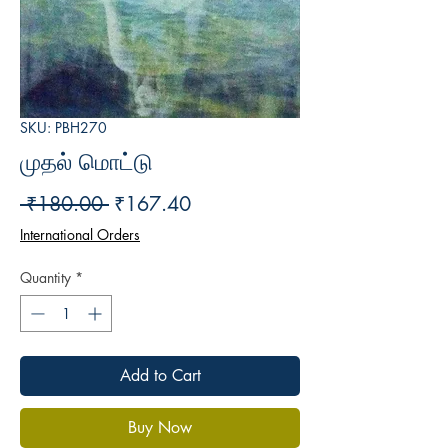
SKU: PBH270
முதல் மொட்டு
Regular
Sale
 ₹180.00 
₹167.40
Price
Price
International Orders
Quantity
*
Add to Cart
Buy Now