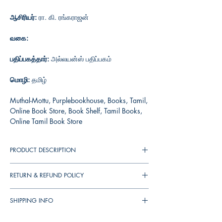
ஆசிரியர்:
ரா. கி. ரங்கராஜன்
வகை:
பதிப்பகத்தார்:
அல்லயன்ஸ் பதிப்பகம்
மொழி:
தமிழ்
Muthal-Mottu, Purplebookhouse, Books, Tamil,
Online Book Store, Book Shelf, Tamil Books,
Online Tamil Book Store
PRODUCT DESCRIPTION
RETURN & REFUND POLICY
You can cancel your orders any time before it
SHIPPING INFO
shipped. We will refund the full amount to you.
If the books received in damaged condition,
▪︎
இந்தியா
முழுவதும்
தபால்
செலவு
ரூ
. 39/-.