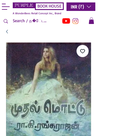
PURPLE
INR (₹)
BOOK HOUSE
A WonderBees Retail Concept Inc., Brand