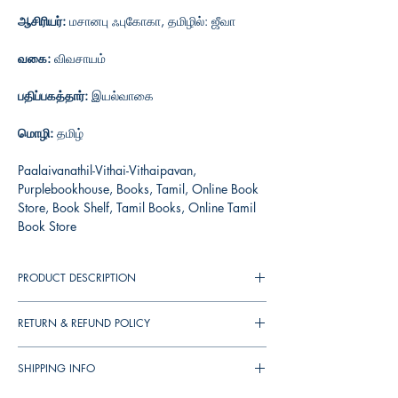
ஆசிரியர்:
மசானபு ஃபுகோகா, தமிழில்: ஜீவா
வகை:
விவசாயம்
பதிப்பகத்தார்:
இயல்வாகை
மொழி:
தமிழ்
Paalaivanathil-Vithai-Vithaipavan,
Purplebookhouse, Books, Tamil, Online Book
Store, Book Shelf, Tamil Books, Online Tamil
Book Store
PRODUCT DESCRIPTION
RETURN & REFUND POLICY
You can cancel your orders any time before it
SHIPPING INFO
shipped. We will refund the full amount to you.
If the books received in damaged condition,