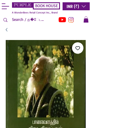
PURPLE
INR (₹)
BOOK HOUSE
A WonderBees Retail Concept Inc., Brand