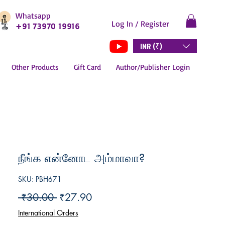
Whatsapp
Log In / Register
+91 73970 19916
INR (₹)
Other Products
Gift Card
Author/Publisher Login
நீங்க என்னோட அம்மாவா?
SKU: PBH671
Regular
Sale
 ₹30.00 
₹27.90
Price
Price
International Orders