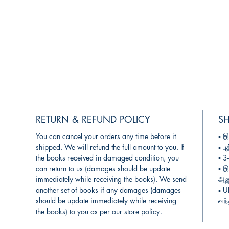
RETURN & REFUND POLICY
SH
You can cancel your orders any time before it
▪︎
இ
shipped. We will refund the full amount to you. If
▪︎
பு
the books received in damaged condition, you
▪︎ 
can return to us (damages should be update
▪︎
இ
immediately while receiving the books). We send
அனு
another set of books if any damages (damages
▪︎ 
should be update immediately while receiving
வந்
the books) to you as per our store policy.