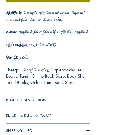
ஆசிரியர்:
தொராப் ஆர்.சொபாரிவாலா, பிரணாய்
ராய், தமிழில்: பேரா.ச.வின்சென்ட்
வகை:
அரசியல்,மொழிபெயர்ப்பு,இந்திய அரசியல்
பதிப்பகத்தார்:
எதிர் வெளியீடு
மொழி:
தமிழ்
Theerpu, மொழிபெயர்ப்பு, Purplebookhouse,
Books, Tamil, Online Book Store, Book Shelf,
Tamil Books, Online Tamil Book Store
PRODUCT DESCRIPTION
RETURN & REFUND POLICY
You can cancel your orders any time before it
SHIPPING INFO
shipped. We will refund the full amount to you.