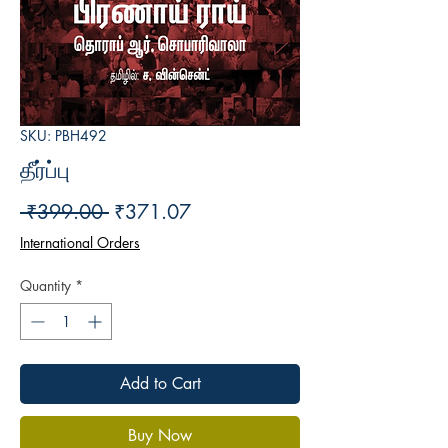
SKU: PBH492
தீர்ப்பு
Regular
Sale
 ₹399.00 
₹371.07
Price
Price
International Orders
Quantity
*
Add to Cart
Buy Now