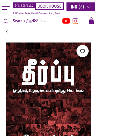
PURPLE
INR (₹)
BOOK HOUSE
A WonderBees Retail Concept Inc., Brand