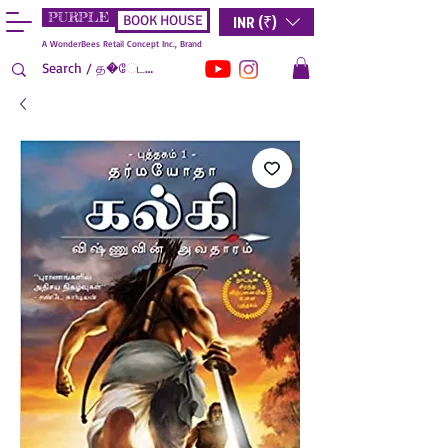
PURPLE
INR (₹)
BOOK HOUSE
A WonderBees Retail Concept Inc., Brand