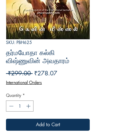
SKU: PBH625
தர்மயோதா கல்கி
விஷ்ணுவின் அவதாரம்
Regular
Sale
 ₹299.00 
₹278.07
Price
Price
International Orders
Quantity
*
Add to Cart