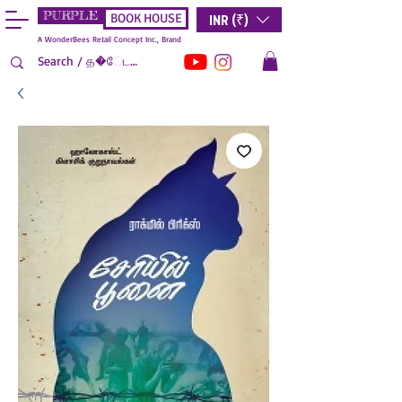
PURPLE
INR (₹)
BOOK HOUSE
A WonderBees Retail Concept Inc., Brand