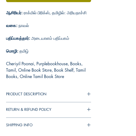
ஆசிரியர்:
ராக்மில் பிரிக்ஸ், தமிழில்: அரியநாச்சி
வகை:
நாவல்
பதிப்பகத்தார்:
அடையாளம் பதிப்பகம்
மொழி:
தமிழ்
Cheriyil Poonai, Purplebookhouse, Books,
Tamil, Online Book Store, Book Shelf, Tamil
Books, Online Tamil Book Store
PRODUCT DESCRIPTION
RETURN & REFUND POLICY
You can cancel your orders any time before it
SHIPPING INFO
shipped. We will refund the full amount to you.
If the books received in damaged condition,