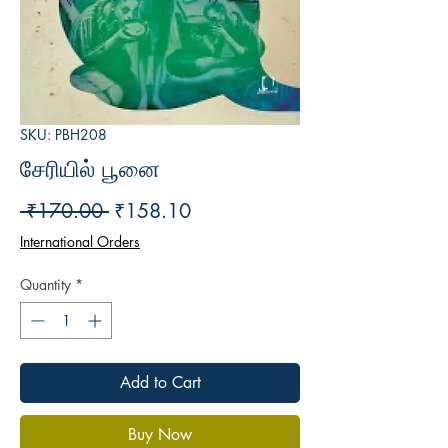
SKU: PBH208
சேரியில் பூனை
Regular
Sale
 ₹170.00 
₹158.10
Price
Price
International Orders
Quantity
*
Add to Cart
Buy Now