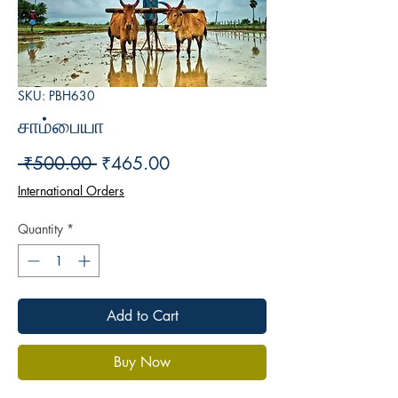
SKU: PBH630
சாம்பையா
Regular
Sale
 ₹500.00 
₹465.00
Price
Price
International Orders
Quantity
*
Add to Cart
Buy Now