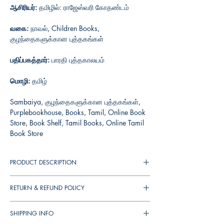
ஆசிரியர்:
தமிழில்: ராஜேஸ்வரி கோதண்டம்
வகை:
நாவல், Children Books,
குழந்தைகளுக்கான புத்தகங்கள்
பதிப்பகத்தார்:
பாரதி புத்தகாலயம்
மொழி:
தமிழ்
Sambaiya, குழந்தைகளுக்கான புத்தகங்கள்,
Purplebookhouse, Books, Tamil, Online Book
Store, Book Shelf, Tamil Books, Online Tamil
Book Store
PRODUCT DESCRIPTION
RETURN & REFUND POLICY
You can cancel your orders any time before it
SHIPPING INFO
shipped. We will refund the full amount to you.