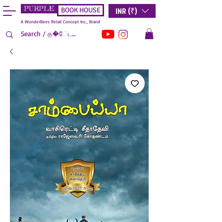
PURPLE
INR (₹)
BOOK HOUSE
A WonderBees Retail Concept Inc., Brand