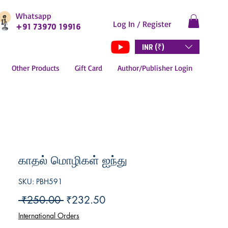
Whatsapp
Log In / Register
+91 73970 19916
INR (₹)
Other Products
Gift Card
Author/Publisher Login
காதல் மொழிகள் ஐந்து
SKU: PBH591
Regular
Sale
 ₹250.00 
₹232.50
Price
Price
International Orders