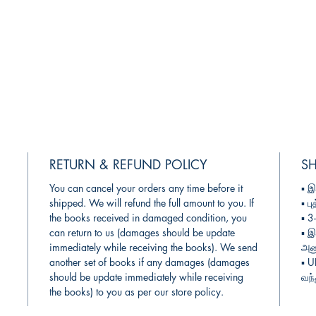
RETURN & REFUND POLICY
SH
You can cancel your orders any time before it
▪︎
இ
shipped. We will refund the full amount to you. If
▪︎
பு
the books received in damaged condition, you
▪︎ 
can return to us (damages should be update
▪︎
இ
immediately while receiving the books). We send
அனு
another set of books if any damages (damages
▪︎ 
should be update immediately while receiving
வந்
the books) to you as per our store policy.