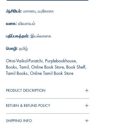
ஆசிரியர்:
மசானபு ஃபுகோகா
வகை:
விவசாயம்
பதிப்பகத்தார்:
இயல்வாகை
மொழி:
தமிழ்
Otrai-Vaikol-Puratchi, Purplebookhouse,
Books, Tamil, Online Book Store, Book Shelf,
Tamil Books, Online Tamil Book Store
PRODUCT DESCRIPTION
RETURN & REFUND POLICY
You can cancel your orders any time before it
SHIPPING INFO
shipped. We will refund the full amount to you.
If the books received in damaged condition,
▪︎
இந்தியா
முழுவதும்
தபால்
செலவு
ரூ
. 39/-.