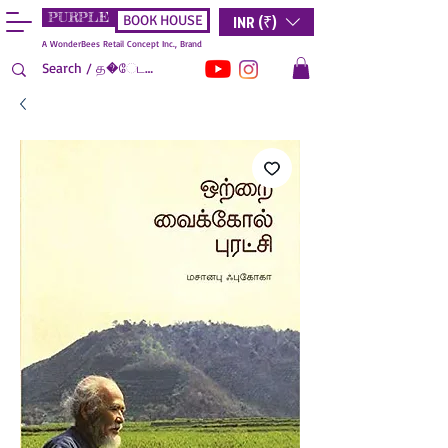
PURPLE
INR (₹)
BOOK HOUSE
A WonderBees Retail Concept Inc., Brand