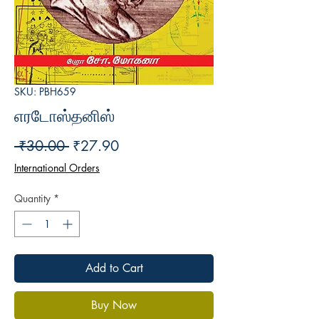
SKU: PBH659
எரடோஸ்தனிஸ்
Regular
Sale
 ₹30.00 
₹27.90
Price
Price
International Orders
Quantity
*
Add to Cart
Buy Now