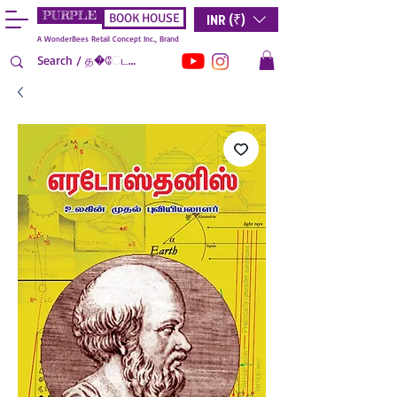
PURPLE
INR (₹)
BOOK HOUSE
A WonderBees Retail Concept Inc., Brand