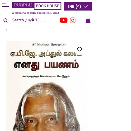
PURPLE
INR (₹)
BOOK HOUSE
A WonderBees Retail Concept Inc., Brand