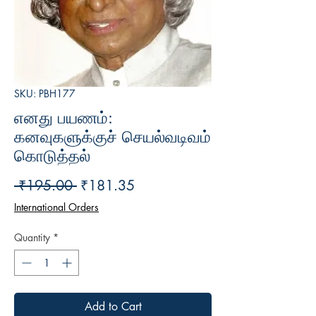
SKU: PBH177
எனது பயணம்:
கனவுகளுக்குச் செயல்வடிவம்
கொடுத்தல்
Regular
Sale
 ₹195.00 
₹181.35
Price
Price
International Orders
Quantity
*
Add to Cart