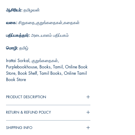
ஆசிரியர்:
தமிழவன்
வகை:
சிறுகதை,குறுங்கதைகள்,கதைகள்
பதிப்பகத்தார்:
அடையாளம் பதிப்பகம்
மொழி:
தமிழ்
Irattai Sorkal, குறுங்கதைகள்,
Purplebookhouse, Books, Tamil, Online Book
Store, Book Shelf, Tamil Books, Online Tamil
Book Store
PRODUCT DESCRIPTION
RETURN & REFUND POLICY
You can cancel your orders any time before it
SHIPPING INFO
shipped. We will refund the full amount to you.