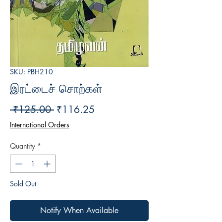
SKU: PBH210
இரட்டைச் சொற்கள்
Regular
Sale
 ₹125.00 
₹116.25
Price
Price
International Orders
Quantity
*
Sold Out
Notify When Available