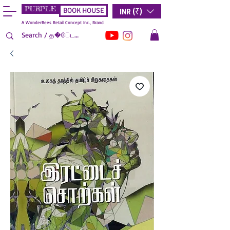
PURPLE
INR (₹)
BOOK HOUSE
A WonderBees Retail Concept Inc., Brand