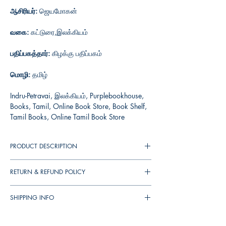
ஆசிரியர்:
ஜெயமோகன்
வகை:
கட்டுரை,இலக்கியம்
பதிப்பகத்தார்:
கிழக்கு பதிப்பகம்
மொழி:
தமிழ்
Indru-Petravai, இலக்கியம், Purplebookhouse,
Books, Tamil, Online Book Store, Book Shelf,
Tamil Books, Online Tamil Book Store
PRODUCT DESCRIPTION
RETURN & REFUND POLICY
You can cancel your orders any time before it
SHIPPING INFO
shipped. We will refund the full amount to you.
If the books received in damaged condition,
▪︎
இந்தியா
முழுவதும்
தபால்
செலவு
ரூ
. 39/-.
you can return to us (damages should be