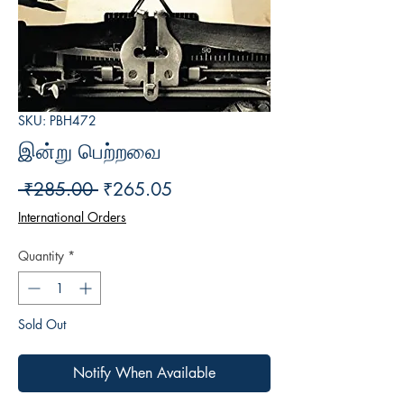
SKU: PBH472
இன்று பெற்றவை
Regular
Sale
 ₹285.00 
₹265.05
Price
Price
International Orders
Quantity
*
Sold Out
Notify When Available