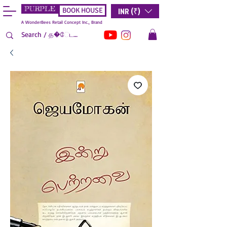
PURPLE
INR (₹)
BOOK HOUSE
A WonderBees Retail Concept Inc., Brand