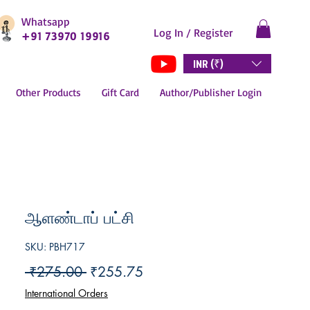
Whatsapp
Log In / Register
+91 73970 19916
INR (₹)
Other Products
Gift Card
Author/Publisher Login
ஆளண்டாப் பட்சி
SKU: PBH717
Regular
Sale
 ₹275.00 
₹255.75
Price
Price
International Orders