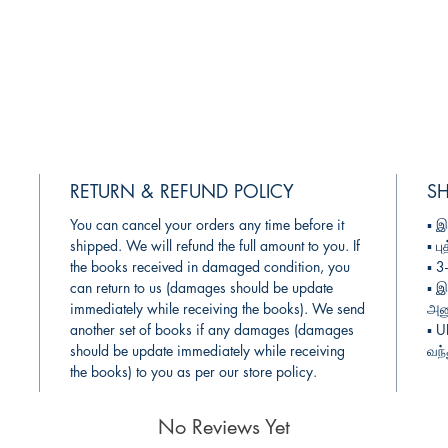
RETURN & REFUND POLICY
SH
You can cancel your orders any time before it
▪︎
இ
shipped. We will refund the full amount to you. If
▪︎
பு
the books received in damaged condition, you
▪︎ 
can return to us (damages should be update
▪︎
இ
immediately while receiving the books). We send
அனு
another set of books if any damages (damages
▪︎ 
should be update immediately while receiving
வந்
the books) to you as per our store policy.
No Reviews Yet