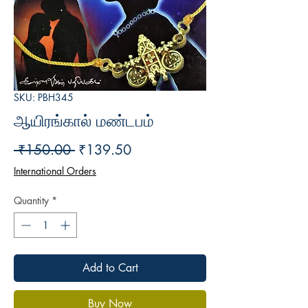
SKU: PBH345
ஆயிரங்கால் மண்டபம்
Regular
Sale
 ₹150.00 
₹139.50
Price
Price
International Orders
Quantity
*
Add to Cart
Buy Now