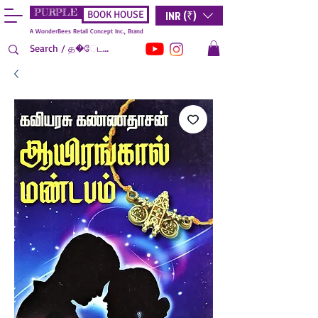
PURPLE
INR (₹)
BOOK HOUSE
A WonderBees Retail Concept Inc., Brand