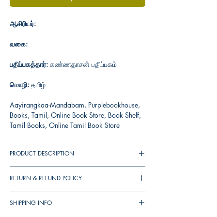
ஆசிரியர்:
வகை:
பதிப்பகத்தார்:
கண்ணதாசன் பதிப்பகம்
மொழி:
தமிழ்
Aayirangkaa-Mandabam, Purplebookhouse,
Books, Tamil, Online Book Store, Book Shelf,
Tamil Books, Online Tamil Book Store
PRODUCT DESCRIPTION
RETURN & REFUND POLICY
You can cancel your orders any time before it
SHIPPING INFO
shipped. We will refund the full amount to you.
If the books received in damaged condition,