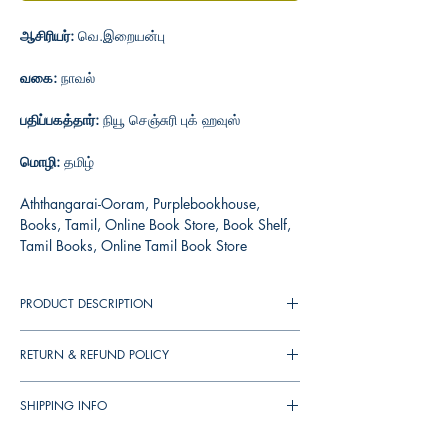
ஆசிரியர்:
வெ.இறையன்பு
வகை:
நாவல்
பதிப்பகத்தார்:
நியூ செஞ்சுரி புக் ஹவுஸ்
மொழி:
தமிழ்
Aththangarai-Ooram, Purplebookhouse,
Books, Tamil, Online Book Store, Book Shelf,
Tamil Books, Online Tamil Book Store
PRODUCT DESCRIPTION
RETURN & REFUND POLICY
You can cancel your orders any time before it
SHIPPING INFO
shipped. We will refund the full amount to you.
If the books received in damaged condition,
▪︎
இந்தியா
முழுவதும்
தபால்
செலவு
ரூ
. 39/-.