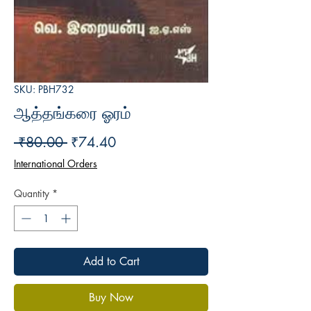
SKU: PBH732
ஆத்தங்கரை ஓரம்
Regular
Sale
 ₹80.00 
₹74.40
Price
Price
International Orders
Quantity
*
Add to Cart
Buy Now