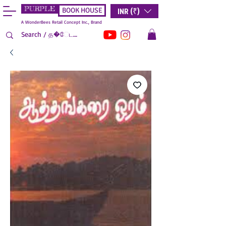
PURPLE
INR (₹)
BOOK HOUSE
A WonderBees Retail Concept Inc., Brand