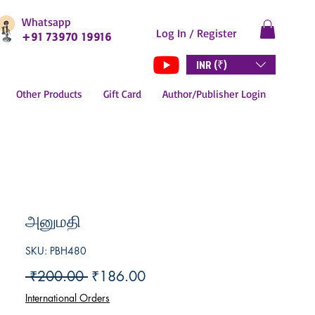
Whatsapp
Log In / Register
+91 73970 19916
INR (₹)
Other Products
Gift Card
Author/Publisher Login
அனுமதி
SKU: PBH480
Regular
Sale
 ₹200.00 
₹186.00
Price
Price
International Orders