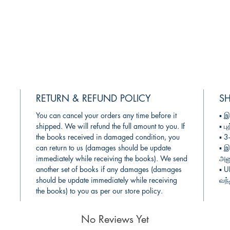
RETURN & REFUND POLICY
SH
You can cancel your orders any time before it
▪︎
இ
shipped. We will refund the full amount to you. If
▪︎
பு
the books received in damaged condition, you
▪︎ 
can return to us (damages should be update
▪︎
இ
immediately while receiving the books). We send
அனு
another set of books if any damages (damages
▪︎ 
should be update immediately while receiving
வந்
the books) to you as per our store policy.
No Reviews Yet