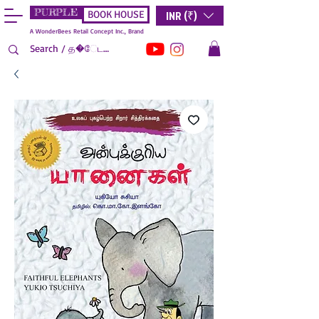
PURPLE
INR (₹)
BOOK HOUSE
A WonderBees Retail Concept Inc., Brand